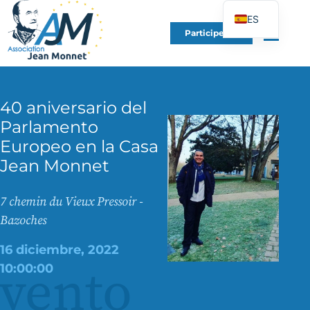
ES
Participe en
FR
EN
DE
40 aniversario del
IT
Parlamento
PT
Europeo en la Casa
PL
Jean Monnet
UK
7 chemin du Vieux Pressoir -
Bazoches
16 diciembre, 2022
vento
10:00:00