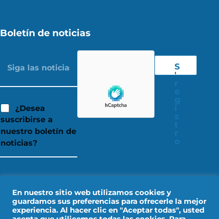
Boletín de noticias
S
'
r
e
g
i
¿Desea
s
suscribirse a
t
nuestro boletín de
r
o
noticias?
En nuestro sitio web utilizamos cookies y
guardamos sus preferencias para ofrecerle la mejor
experiencia. Al hacer clic en "Aceptar todas", usted