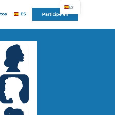
ES
tos
ES
Participe en
FR
EN
DE
IT
PT
PL
UK