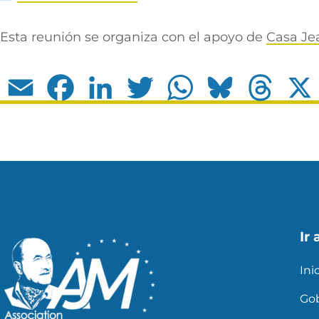
Esta reunión se organiza con el apoyo de
Casa Je
Email
Facebook
LinkedIn
Twitter
WhatsApp
Bluesky
Thread
Ir 
Ini
Go