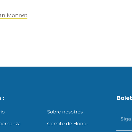
an Monnet
.
s
X
a :
Bolet
cio
Sobre nosotros
bernanza
Comité de Honor