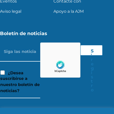
Eventos
Contacte con
Aviso legal
Apoyo a la AJM
Boletín de noticias
S
'
r
e
g
i
¿Desea
s
suscribirse a
t
nuestro boletín de
r
o
noticias?