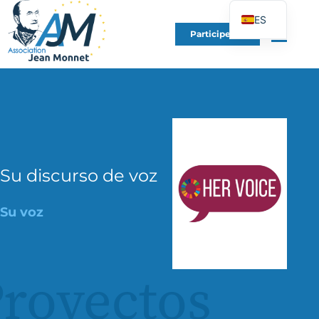
ES
Participe en
FR
EN
DE
IT
PT
PL
Su discurso de voz
UK
Su voz
royectos