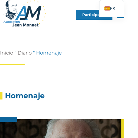
ES
Participe en
FR
EN
DE
IT
Inicio
"
Diario
"
Homenaje
PT
PL
UK
Homenaje