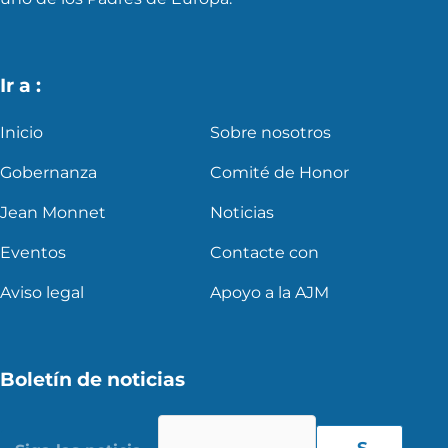
Ir a :
Inicio
Sobre nosotros
Gobernanza
Comité de Honor
Jean Monnet
Noticias
Eventos
Contacte con
Aviso legal
Apoyo a la AJM
Boletín de noticias
S