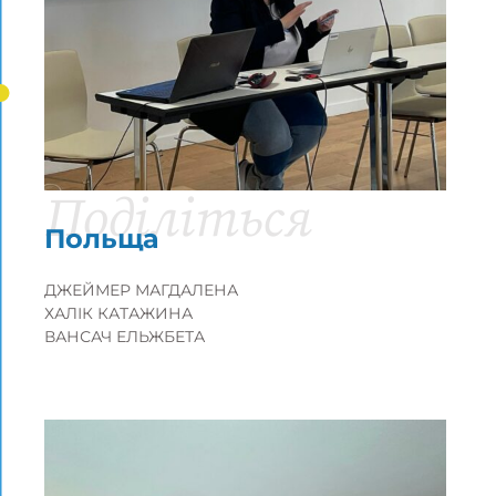
Громадяни, рівність, права та цінності
Європейський проект
Поділіться
Польща
ДЖЕЙМЕР МАГДАЛЕНА
ХАЛІК КАТАЖИНА
ВАНСАЧ ЕЛЬЖБЕТА