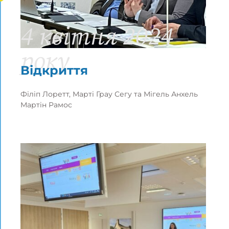
4 квітня 2024
року
Відкриття
Філіп Лоретт, Марті Грау Сегу та Мігель Анхель
Мартін Рамос