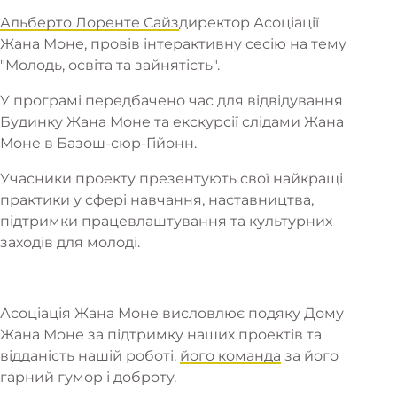
Альберто Лоренте Сайз
директор Асоціації
Жана Моне, провів інтерактивну сесію на тему
"Молодь, освіта та зайнятість".
У програмі передбачено час для відвідування
Будинку Жана Моне та екскурсії слідами Жана
Моне в Базош-сюр-Гійонн.
Учасники проекту презентують свої найкращі
практики у сфері навчання, наставництва,
підтримки працевлаштування та культурних
заходів для молоді.
Асоціація Жана Моне висловлює подяку Дому
Жана Моне за підтримку наших проектів та
відданість нашій роботі.
його команда
за його
гарний гумор і доброту.