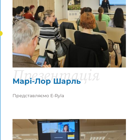
Презентація
Марі-Лор Шарль
Представляємо E-Ryla