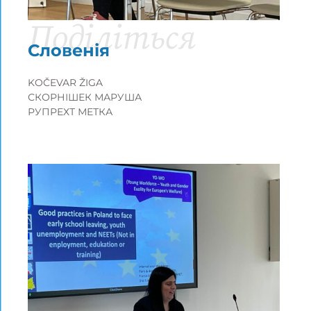
Поділіться
Словенія
KOČEVAR ŽIGA
СКОРНІШЕК МАРУША
РУПРЕХТ МЕТКА