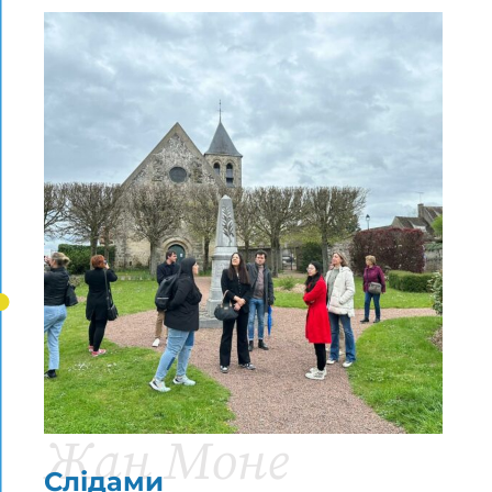
Жан Моне
Слідами