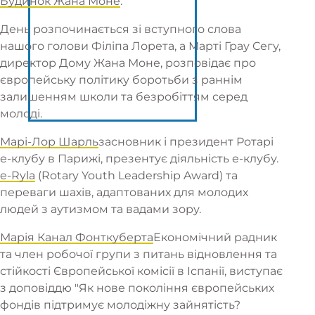
Будинок Жана Моне
.
День розпочинається зі вступного слова
нашого голови Філіпа Лорета, а Марті Грау Сегу,
директор Дому Жана Моне, розповідає про
європейську політику боротьби з раннім
залишенням школи та безробіттям серед
молоді.
Марі-Лор Шарль
засновник і президент Ротарі
е-клубу в Парижі, презентує діяльність е-клубу.
e-Ryla
(Rotary Youth Leadership Award) та
переваги шахів, адаптованих для молодих
людей з аутизмом та вадами зору.
Марія Канал Фонткуберта
Економічний радник
та член робочої групи з питань відновлення та
стійкості Європейської комісії в Іспанії, виступає
з доповіддю "Як нове покоління європейських
фондів підтримує молодіжну зайнятість?