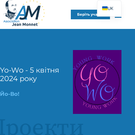
UK
Беріть участь
FR
EN
DE
ES
IT
PT
Yo-Wo - 5 квітня
2024 року
PL
Йо-Во!
Проекти