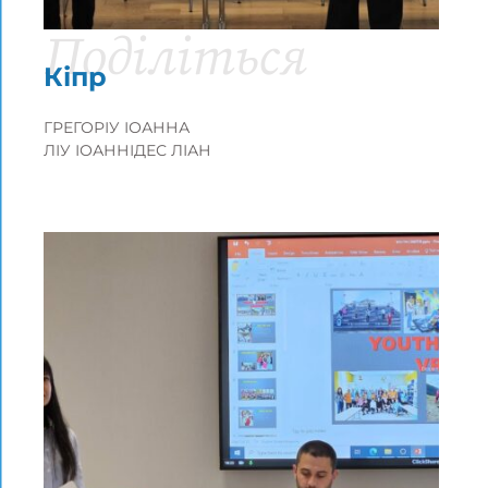
Поділіться
Кіпр
ГРЕГОРІУ ІОАННА
ЛІУ ІОАННІДЕС ЛІАН