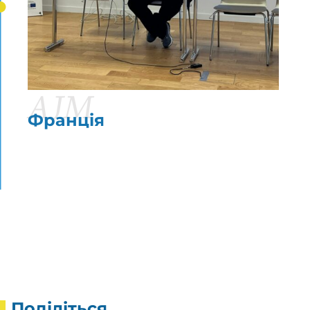
AJM
Франція
Поділіться