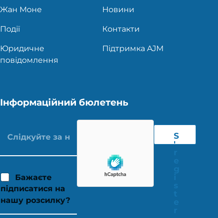
Жан Моне
Новини
Події
Контакти
Юридичне
Підтримка AJM
повідомлення
Інформаційний бюлетень
S
'
r
e
g
i
Бажаєте
s
підписатися на
t
нашу розсилку?
e
r