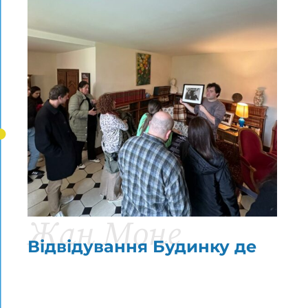
Жан Моне
Відвідування Будинку де