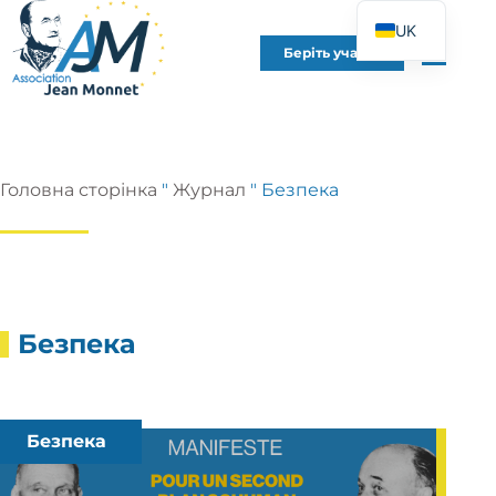
UK
Беріть участь
FR
EN
DE
ES
Головна сторінка
"
Журнал
"
Безпека
IT
PT
PL
Безпека
Безпека