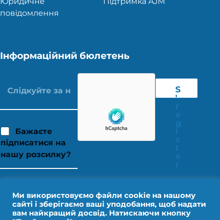
Юридичне
Підтримка AJM
повідомлення
Інформаційний бюлетень
S
'
r
e
g
i
Бажаєте
s
підписатися на
t
нашу розсилку?
e
r
Ми використовуємо файли cookie на нашому
сайті і зберігаємо ваші уподобання, щоб надати
вам найкращий досвід. Натискаючи кнопку