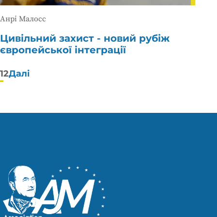
Анрі Малосс
Цивільний захист - новий рубіж
європейської інтеграції
Пагінація
1
2
Далі
публікацій