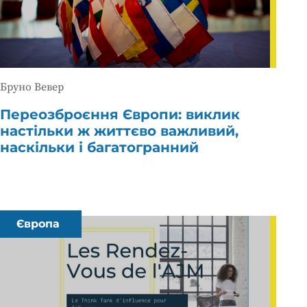
Бруно Вевер
Переозброєння Європи: виклик
настільки ж життєво важливий,
наскільки і багатогранний
Європа