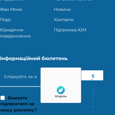
Жан Моне
Новини
Події
Контакти
Юридичне
Підтримка AJM
повідомлення
Інформаційний бюлетень
S
'
r
e
g
i
Бажаєте
s
підписатися на
t
нашу розсилку?
e