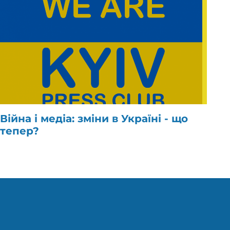
Війна і медіа: зміни в Україні - що
тепер?