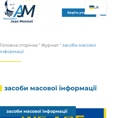
UK
Беріть участь
FR
EN
DE
ES
Головна сторінка
"
Журнал
"
засоби масової
IT
інформації
PT
PL
засоби масової інформації
засоби масової інформації