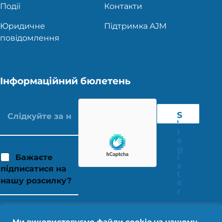
Події
Контакти
Юридичне
Підтримка AJM
повідомлення
Інформаційний бюлетень
S
'
r
e
g
i
Бажаєте
s
підписатися на
t
нашу розсилку?
e
r