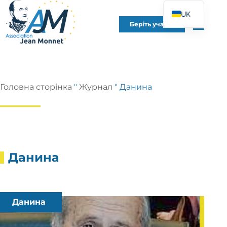
UK
Беріть участь
FR
EN
DE
ES
Головна сторінка
"
Журнал
"
Данина
IT
PT
PL
Данина
Данина