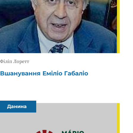
Філіп Лоретт
Вшанування Еміліо Габаліо
Данина