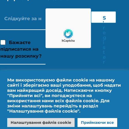
S
'
r
e
g
i
Бажаєте
s
підписатися на
t
нашу розсилку?
e
r
Ми використовуємо файли cookie на нашому
сайті і зберігаємо ваші уподобання, щоб надати
вам найкращий досвід. Натискаючи кнопку
"Прийняти всі", ви погоджуєтеся на
використання нами всіх файлів cookie. Для
зміни налаштувань перейдіть в розділ
"Налаштування файлів cookie".
Юридичне повідомлення
Персональні дані
Налаштування файлів cookie
Приймаючи все
Дизайн від IMPALA