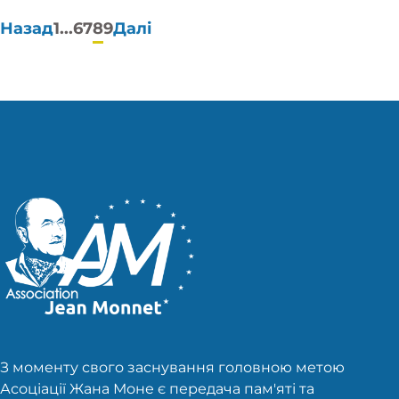
Пагінація
Назад
1
...
6
7
8
9
Далі
публікацій
З моменту свого заснування головною метою
Асоціації Жана Моне є передача пам'яті та