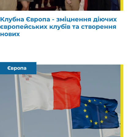
Клубна Європа - зміцнення діючих
європейських клубів та створення
нових
Європа