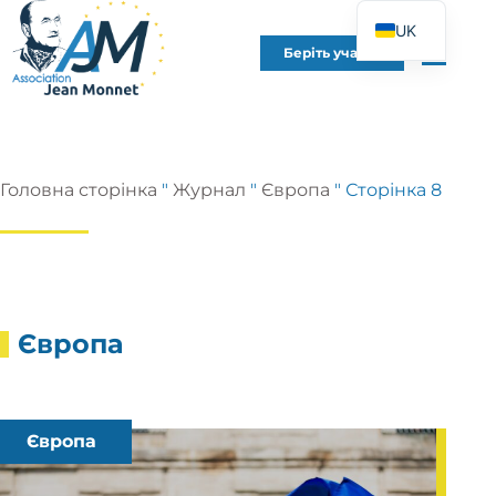
UK
Беріть участь
FR
EN
DE
ES
Головна сторінка
"
Журнал
"
Європа
"
Сторінка 8
IT
PT
PL
Європа
Європа