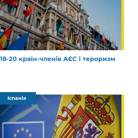
18-20 країн-членів АЄС і тероризм
Іспанія