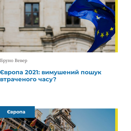
Бруно Вевер
Європа 2021: вимушений пошук
втраченого часу?
Європа