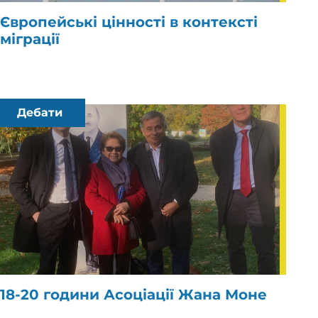
Європейські цінності в контексті
міграції
Дебати
18-20 години Асоціації Жана Моне