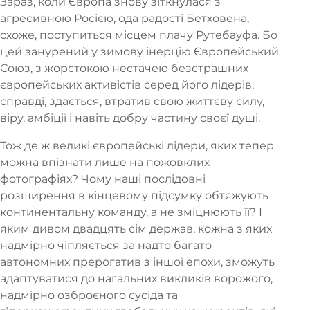
Зараз, коли Європа знову зіткнулася з
агресивною Росією, ода радості Бетховена,
схоже, поступиться місцем плачу Рутебауфа. Бо
цей занурений у зимову інерцію Європейський
Союз, з жорстокою нестачею безстрашних
європейських активістів серед його лідерів,
справді, здається, втратив свою життєву силу,
віру, амбіції і навіть добру частину своєї душі.
Тож де ж великі європейські лідери, яких тепер
можна впізнати лише на пожовклих
фотографіях? Чому наші послідовні
розширення в кінцевому підсумку обтяжують
континентальну команду, а не зміцнюють її? І
яким дивом двадцять сім держав, кожна з яких
надмірно чіпляється за надто багато
автономних прерогатив з іншої епохи, зможуть
адаптуватися до нагальних викликів ворожого,
надмірно озброєного сусіда та