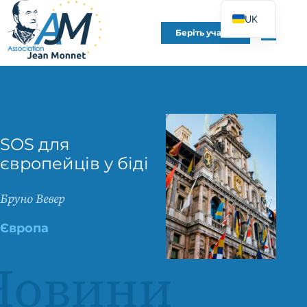
UK
Беріть участь
FR
EN
DE
ES
IT
SOS для
PT
європейців у біді
PL
Бруно Вевер
Європа
Новини