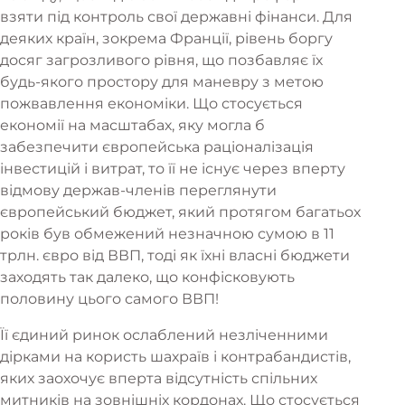
взяти під контроль свої державні фінанси. Для
деяких країн, зокрема Франції, рівень боргу
досяг загрозливого рівня, що позбавляє їх
будь-якого простору для маневру з метою
пожвавлення економіки. Що стосується
економії на масштабах, яку могла б
забезпечити європейська раціоналізація
інвестицій і витрат, то її не існує через вперту
відмову держав-членів переглянути
європейський бюджет, який протягом багатьох
років був обмежений незначною сумою в 11
трлн. євро від ВВП, тоді як їхні власні бюджети
заходять так далеко, що конфісковують
половину цього самого ВВП!
Її єдиний ринок ослаблений незліченними
дірками на користь шахраїв і контрабандистів,
яких заохочує вперта відсутність спільних
митників на зовнішніх кордонах. Що стосується