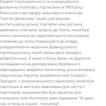
Секрет її економічного та комерційного
розвитку полягав у підписанні в 1957 році
Римського договору, ключового ключа до
"trente glorieuses", який узагальнив
інституційну вільну торгівлю між шістьма
країнами-членами. Шарль де Голль, який був
мало схильний до європейського ентузіазму,
поважав це, коли повернувся до влади,
усвідомлюючи недоліки французького
протекціонізму, який залишався занадто
атавістичним. З іншого боку, йому не вдалося,
незважаючи на деклароване братання з
Аденауером, вирвати Німеччину, розчленовану
заручницю Європи, розділеної між Сходом і
Заходом, з американського зашморгу, який був
настільки ж життєво важливим для неї та її
партнерів, наскільки він був васалом для
генерала. Але Монтеск'є вже зауважив: "В один
час істина, в інший - помилка".