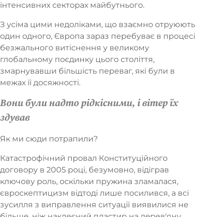
інтенсивних секторах майбутнього.
З усіма цими недоліками, що взаємно отруюють
один одного, Європа зараз перебуває в процесі
безжального витіснення у великому
глобальному поєдинку цього століття,
змарнувавши більшість переваг, які були в
межах її досяжності.
Вони були надто рідкісними, і вітер їх
здував
Як ми сюди потрапили?
Катастрофічний провал Конституційного
договору в 2005 році, безумовно, відіграв
ключову роль, оскільки пружина зламалася,
євроскептицизм відтоді лише посилився, а всі
зусилля з виправлення ситуації виявилися не
більше, ніж наклеєний пластир на дерев'яну