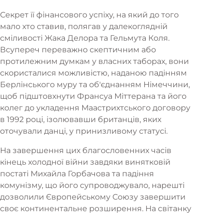
Секрет її фінансового успіху, на який до того
мало хто ставив, полягав у далекоглядній
сміливості Жака Делора та Гельмута Коля.
Всупереч переважно скептичним або
протилежним думкам у власних таборах, вони
скористалися можливістю, наданою падінням
Берлінського муру та об'єднанням Німеччини,
щоб підштовхнути Франсуа Міттерана та його
колег до укладення Маастрихтського договору
в 1992 році, ізолювавши британців, яких
оточували данці, у принизливому статусі.
На завершення цих благословенних часів
кінець холодної війни завдяки винятковій
постаті Михайла Горбачова та падіння
комунізму, що його супроводжувало, нарешті
дозволили Європейському Союзу завершити
своє континентальне розширення. На світанку