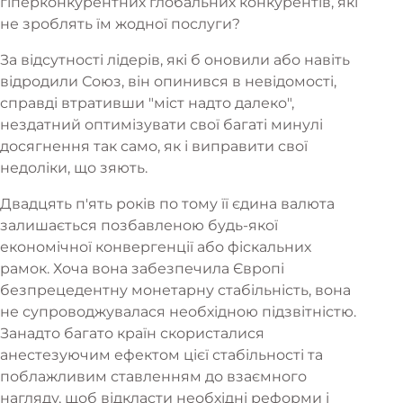
гіперконкурентних глобальних конкурентів, які
не зроблять їм жодної послуги?
За відсутності лідерів, які б оновили або навіть
відродили Союз, він опинився в невідомості,
справді втративши "міст надто далеко",
нездатний оптимізувати свої багаті минулі
досягнення так само, як і виправити свої
недоліки, що зяють.
Двадцять п'ять років по тому її єдина валюта
залишається позбавленою будь-якої
економічної конвергенції або фіскальних
рамок. Хоча вона забезпечила Європі
безпрецедентну монетарну стабільність, вона
не супроводжувалася необхідною підзвітністю.
Занадто багато країн скористалися
анестезуючим ефектом цієї стабільності та
поблажливим ставленням до взаємного
нагляду, щоб відкласти необхідні реформи і