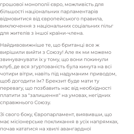
грошової монополії євро, можливість для
більшості національних парламентарів
відмовитися від європейського правила,
виключення з національних соціальних пільг
для жителів з іншої країни-члена.
Найдивовижніше те, що британці все ж
вирішили вийти з Союзу! Але як ми можемо
звинувачувати їх у тому, що вони покинули
клуб, де вся згуртованість була кинута на всі
чотири вітри, навіть під надуманим приводом,
щоб догодити їм? Брекзит буде мати ту
перевагу, що позбавить нас від необхідності
платити за "залишення" на умовах, негідних
справжнього Союзу.
Зі свого боку, Європарламент, виявивши, що
має місіонерське покликання в усіх напрямках,
почав кататися на хвилі авангардної