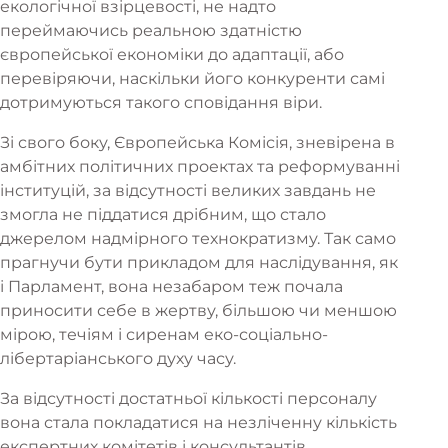
екологічної взірцевості, не надто
переймаючись реальною здатністю
європейської економіки до адаптації, або
перевіряючи, наскільки його конкуренти самі
дотримуються такого сповідання віри.
Зі свого боку, Європейська Комісія, зневірена в
амбітних політичних проектах та реформуванні
інституцій, за відсутності великих завдань не
змогла не піддатися дрібним, що стало
джерелом надмірного технократизму. Так само
прагнучи бути прикладом для наслідування, як
і Парламент, вона незабаром теж почала
приносити себе в жертву, більшою чи меншою
мірою, течіям і сиренам еко-соціально-
лібертаріанського духу часу.
За відсутності достатньої кількості персоналу
вона стала покладатися на незліченну кількість
експертних комітетів і консультантів