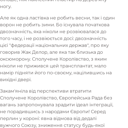
ногу.
Але як одна ластівка не робить весни, так і один
ворон не робить зими. Бо існувала початкова
двозначність, яка ніколи не розвіювалася до
того часу, і не розвіюється досі: двозначність
цієї "федерації національних держав", про яку
говорив Жак Делор, але яка так близька до
оксюморону. Сполучене Королівство, з яким
ніколи не прижився цей трансплантат, мало
намір підняти його по-своєму, націлившись на
вихідні двері.
Закам'яніла від перспективи втратити
Сполучене Королівство, Європейська Рада без
вагань запропонувала зрадити ідеал інтеграції,
не порадившись з народами Європи! Серед
перлин у короні: явна відмова від дедалі
вужчого Союзу, зниження статусу будь-якої