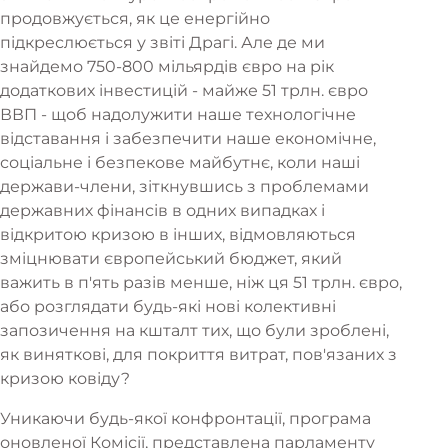
продовжується, як це енергійно
підкреслюється у звіті Драгі. Але де ми
знайдемо 750-800 мільярдів євро на рік
додаткових інвестицій - майже 51 трлн. євро
ВВП - щоб надолужити наше технологічне
відставання і забезпечити наше економічне,
соціальне і безпекове майбутнє, коли наші
держави-члени, зіткнувшись з проблемами
державних фінансів в одних випадках і
відкритою кризою в інших, відмовляються
зміцнювати європейський бюджет, який
важить в п'ять разів менше, ніж ця 51 трлн. євро,
або розглядати будь-які нові колективні
запозичення на кшталт тих, що були зроблені,
як виняткові, для покриття витрат, пов'язаних з
кризою ковіду?
Уникаючи будь-якої конфронтації, програма
оновленої Комісії, представлена парламенту