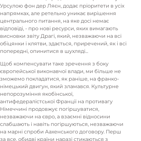
Урсулою фон дер Ляєн, додає пріоритети в усіх
напрямках, але ретельно уникає вирішення
центрального питання, на яке досі немає
відповіді, - про нові ресурси, яких вимагають
висновки звіту Драгі, який, незважаючи на всі
обіцянки і клятви, здається, приречений, як і всі
попередні, опинитися в шухляді...
Щоб компенсувати таке зречення з боку
європейської виконавчої влади, ми більше не
зможемо покладатися, як раніше, на франко-
німецький двигун, який зламався. Культурне
непорозуміння якобінської,
антифедералістської Франції на противагу
Німеччині продовжує погіршуватися,
незважаючи на євро, а взаємні відносини
слабшають і навіть погіршуються, незважаючи
на марні спроби Аахенського договору. Перш
за все, обидві країни наразі стикаються з