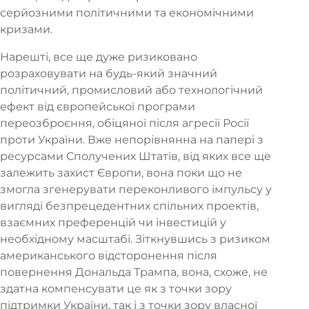
серйозними політичними та економічними
кризами.
Нарешті, все ще дуже ризиковано
розраховувати на будь-який значний
політичний, промисловий або технологічний
ефект від європейської програми
переозброєння, обіцяної після агресії Росії
проти України. Вже непорівнянна на папері з
ресурсами Сполучених Штатів, від яких все ще
залежить захист Європи, вона поки що не
змогла згенерувати переконливого імпульсу у
вигляді безпрецедентних спільних проектів,
взаємних преференцій чи інвестицій у
необхідному масштабі. Зіткнувшись з ризиком
американського відсторонення після
повернення Дональда Трампа, вона, схоже, не
здатна компенсувати це як з точки зору
підтримки України, так і з точки зору власної