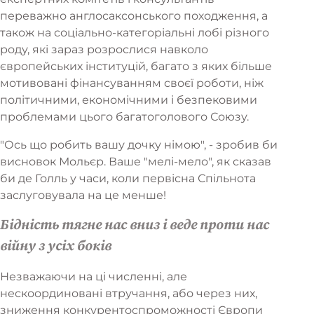
переважно англосаксонського походження, а
також на соціально-категоріальні лобі різного
роду, які зараз розрослися навколо
європейських інституцій, багато з яких більше
мотивовані фінансуванням своєї роботи, ніж
політичними, економічними і безпековими
проблемами цього багатоголового Союзу.
"Ось що робить вашу дочку німою", - зробив би
висновок Мольєр. Ваше "мелі-мело", як сказав
би де Голль у часи, коли первісна Спільнота
заслуговувала на це менше!
Бідність тягне нас вниз і веде проти нас
війну з усіх боків
Незважаючи на ці численні, але
нескоординовані втручання, або через них,
зниження конкурентоспроможності Європи