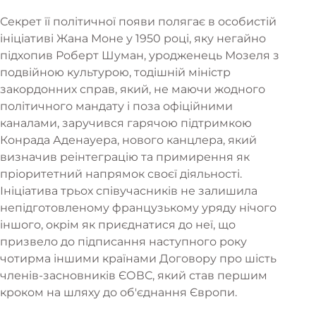
Секрет її політичної появи полягає в особистій
ініціативі Жана Моне у 1950 році, яку негайно
підхопив Роберт Шуман, уродженець Мозеля з
подвійною культурою, тодішній міністр
закордонних справ, який, не маючи жодного
політичного мандату і поза офіційними
каналами, заручився гарячою підтримкою
Конрада Аденауера, нового канцлера, який
визначив реінтеграцію та примирення як
пріоритетний напрямок своєї діяльності.
Ініціатива трьох співучасників не залишила
непідготовленому французькому уряду нічого
іншого, окрім як приєднатися до неї, що
призвело до підписання наступного року
чотирма іншими країнами Договору про шість
членів-засновників ЄОВС, який став першим
кроком на шляху до об'єднання Європи.