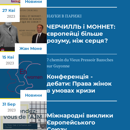
Новини
27 Кві
НАУКИ В ПАРИЖІ
2023
ЧЕРЧИЛЛЬ і МОННЕТ:
європейці більше
розуму, ніж серця?
Жан Моне
15 Кві
7 chemin du Vieux Pressoir Bazoches
2023
sur Guyonne
Конференція -
дебати: Права жінок
в умовах кризи
Новини
31 Бер
2023
Міжнародні виклики
Європейського
Союзу