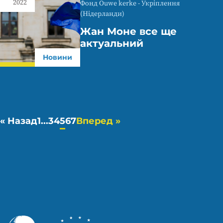
2022
Фонд Ouwe kerke - Укріплення
(Нідерланди)
Жан Моне все ще
актуальний
Новини
« Назад
1
...
3
4
5
6
7
Вперед »