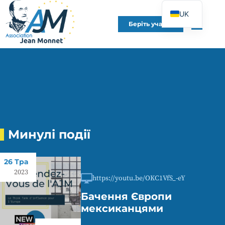
UK
Беріть участь
FR
EN
DE
ES
IT
PT
PL
Минулі події
26 Тра
2023
https://youtu.be/OKC1VfS_-eY
Бачення Європи
мексиканцями