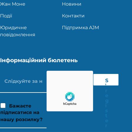
Жан Моне
Новини
Події
Контакти
Юридичне
Підтримка AJM
повідомлення
Інформаційний бюлетень
S
'
r
e
g
i
Бажаєте
s
підписатися на
t
нашу розсилку?
e
r