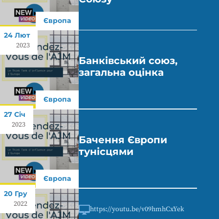
Європа
24 Лют
2023
Банківський союз,
загальна оцінка
Європа
27 Січ
2023
Бачення Європи
тунісцями
Європа
20 Гру
2022
https://youtu.be/v09hmhCxYek