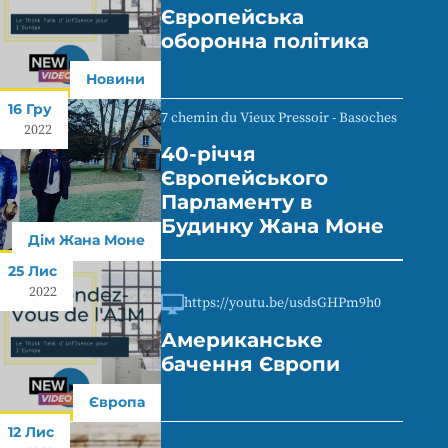
Європейська
оборонна політика
Новини
16 Гру
7 chemin du Vieux Pressoir - Basoches
2022
40-річчя
Європейського
Парламенту в
Будинку Жана Моне
Дім Жана Моне
25 Лис
2022
https://youtu.be/usdsGHPm9h0
Американське
бачення Європи
Європа
12 Лис