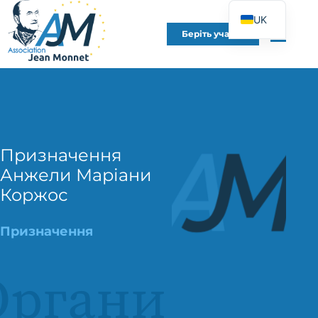
UK
Беріть участь
FR
EN
DE
ES
IT
Призначення
PT
Анжели Маріани
PL
Коржос
Призначення
Органи