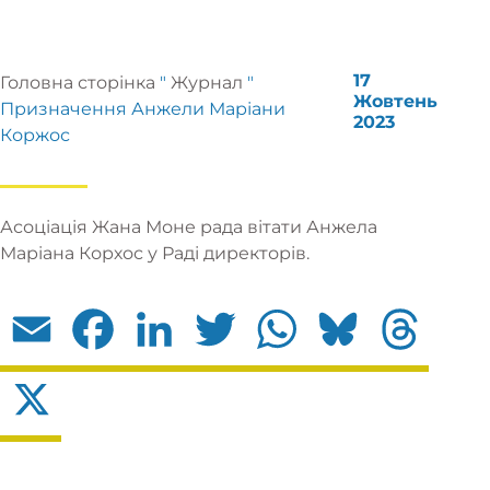
17
Головна сторінка
"
Журнал
"
Жовтень
Призначення Анжели Маріани
2023
Коржос
Асоціація Жана Моне рада вітати
Анжела
Маріана Корхос
у Раді директорів.
Email
Facebook
LinkedIn
Twitter
WhatsApp
Bluesky
Threads
X