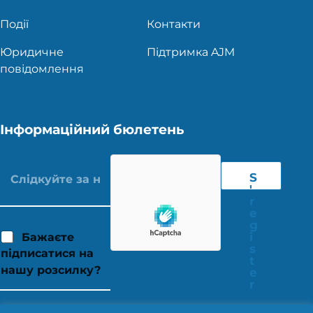
Події
Контакти
Юридичне
Підтримка AJM
повідомлення
Інформаційний бюлетень
S
'
r
e
g
i
Бажаєте
s
підписатися на
t
нашу розсилку?
e
r