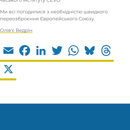
чеського інституту CEVO.
Ми всі погодилися з необхідністю швидкого
переозброєння Європейського Союзу.
Олів'є Ведрін
Email
Facebook
LinkedIn
Twitter
WhatsApp
Bluesky
Threads
X