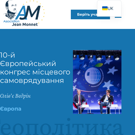
UK
Беріть участь
FR
EN
DE
ES
10-й
IT
Європейський
PT
конгрес місцевого
PL
самоврядування
Олів'є Ведрін
Європа
Геополітика