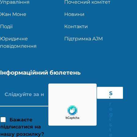
Управління
Почесний комітет
Жан Моне
Новини
Події
Контакти
Юридичне
Підтримка AJM
повідомлення
Інформаційний бюлетень
S
'
r
e
g
i
Бажаєте
s
підписатися на
t
нашу розсилку?
e