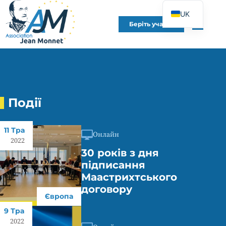
UK
Беріть участь
FR
EN
DE
ES
IT
Події
PT
11 Тра
PL
Онлайн
2022
30 років з дня
підписання
Маастрихтського
договору
Європа
9 Тра
2022