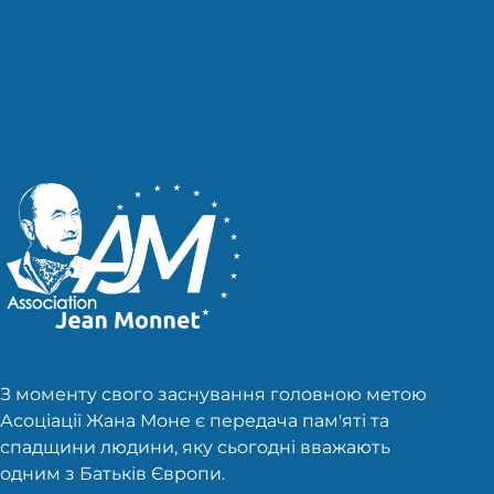
публікацій
З моменту свого заснування головною метою
Асоціації Жана Моне є передача пам'яті та
спадщини людини, яку сьогодні вважають
одним з Батьків Європи.