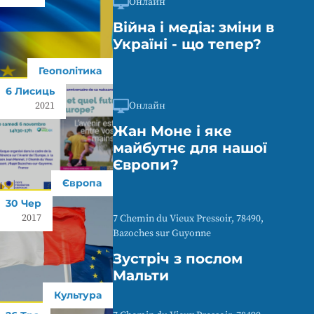
Онлайн
Війна і медіа: зміни в
Україні - що тепер?
Геополітика
6 Лисиць
Онлайн
2021
Жан Моне і яке
майбутнє для нашої
Європи?
Європа
30 Чер
2017
7 Chemin du Vieux Pressoir, 78490,
Bazoches sur Guyonne
Зустріч з послом
Мальти
Культура