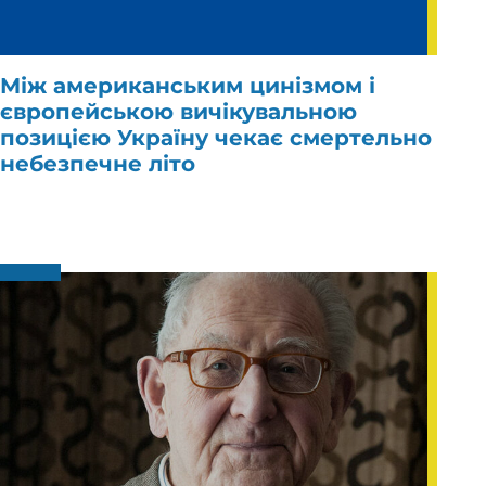
Між американським цинізмом і
європейською вичікувальною
позицією Україну чекає смертельно
небезпечне літо