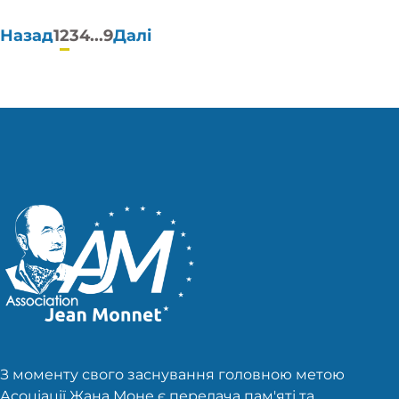
Пагінація
Назад
1
2
3
4
...
9
Далі
публікацій
З моменту свого заснування головною метою
Асоціації Жана Моне є передача пам'яті та