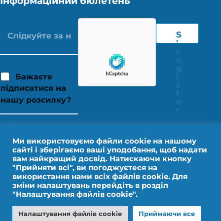
Інформаційний бюлетень
S
'
r
e
g
i
Бажаєте
s
підписатися на
t
нашу розсилку?
e
r
Ми використовуємо файли cookie на нашому
сайті і зберігаємо ваші уподобання, щоб надати
вам найкращий досвід. Натискаючи кнопку
"Прийняти всі", ви погоджуєтеся на
використання нами всіх файлів cookie. Для
зміни налаштувань перейдіть в розділ
"Налаштування файлів cookie".
Юридичне повідомлення
Персональні дані
Налаштування файлів cookie
Приймаючи все