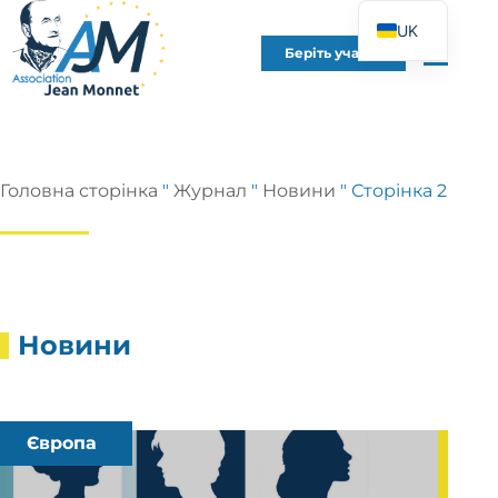
UK
Беріть участь
FR
EN
DE
ES
Головна сторінка
"
Журнал
"
Новини
"
Сторінка 2
IT
PT
PL
Новини
Європа