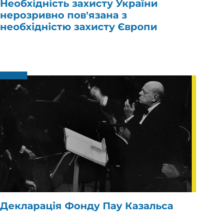
Необхідність захисту України
нерозривно пов'язана з
необхідністю захисту Європи
Декларація Фонду Пау Казальса