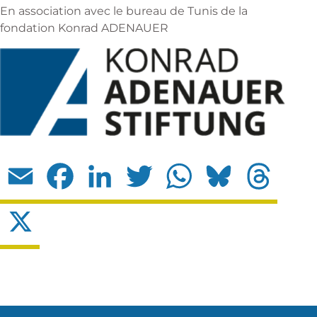
En association avec le bureau de Tunis de la
fondation Konrad ADENAUER
Email
Facebook
LinkedIn
Twitter
WhatsApp
Bluesky
Threads
X