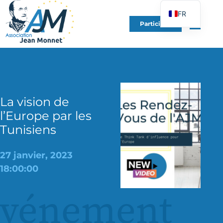
FR
Participer
EN
DE
ES
IT
PT
La vision de
PL
l’Europe par les
Tunisiens
UK
27 janvier, 2023
18:00:00
événement