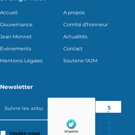
Accueil
A propos
Gouvernance
Comité d’honneur
Jean Monnet
Actualités
Événements
Contact
Mentions Légales
Soutenir l’AJM
Newsletter
S
'
i
n
s
c
Voulez-vous