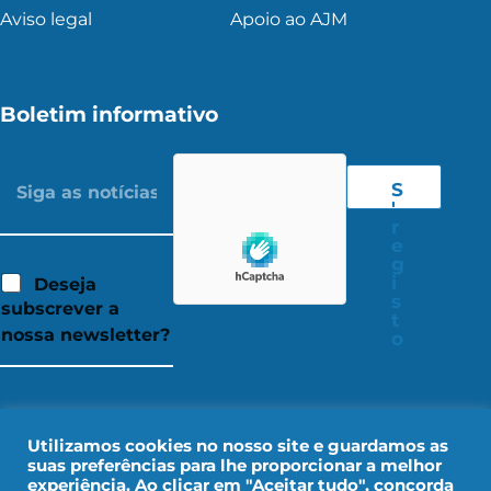
Aviso legal
Apoio ao AJM
Boletim informativo
S
'
r
e
g
i
Deseja
s
subscrever a
t
nossa newsletter?
o
Utilizamos cookies no nosso site e guardamos as
suas preferências para lhe proporcionar a melhor
experiência. Ao clicar em "Aceitar tudo", concorda