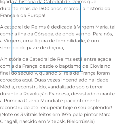
ligada à história da Catedral de Reims que,
durante mais de 1500 anos, marcou a história da
França e da Europa!
A catedral de Reims é dedicada à Virgem Maria, tal
como a ilha da Córsega, de onde venho! Para nós,
a Virgem, uma figura de feminilidade, é um
símbolo de paz e de doçura,
A história da Catedral de Reims está entrelaçada
com a da França, desde o baptismo de Clovis no
final do século V, quando 31 reis de França foram
coroados aqui. Duas vezes incendiado na Idade
Média, reconstruído, vandalizado sob o terror
durante a Revolução Francesa, devastado durante
a Primeira Guerra Mundial e pacientemente
reconstruído até recuperar hoje o seu esplendor!
(Note os 3 vitrais feitos em 1974 pelo pintor Marc
Chagall, nascido em Vitebsk, Bielorrússia)