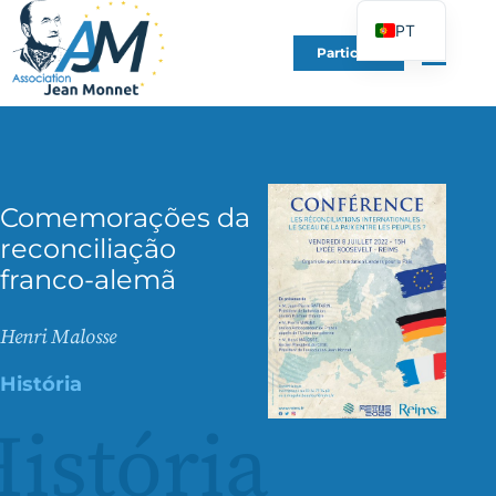
PT
Participe
FR
EN
DE
ES
Comemorações da
IT
reconciliação
PL
franco-alemã
UK
Henri Malosse
História
istória