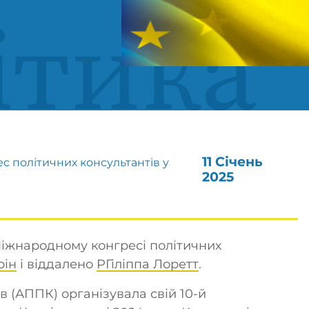
ітика
11 Січень
с політичних консультантів у
2025
Міжнародному конгресі політичних
рін
і віддалено
P
Гіліппа Лоретт
.
в (АППК) організувала свій 10-й