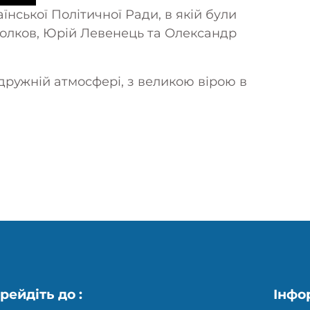
їнської Політичної Ради, в якій були
 Волков, Юрій Левенець та Олександр
дружній атмосфері, з великою вірою в
s
X
рейдіть до :
Інфо