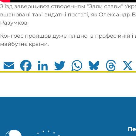
З'їзд завершився створенням "Зали слави" Укра
вшановані такі видатні постаті, як Олександр
Разумков.
Конгрес пройшов дуже плідно, в професійній і 
майбутнє країни.
Email
Facebook
LinkedIn
Twitter
WhatsApp
Bluesky
Thread
Пе