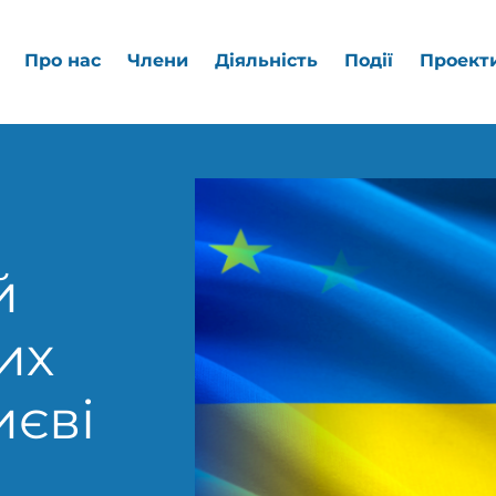
Про нас
Члени
Діяльність
Події
Проект
й
их
иєві