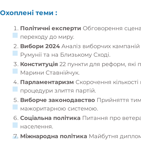
Охоплені теми :
Політичні експерти
Обговорення сценар
переходу до миру.
Вибори 2024
Аналіз виборчих кампаній 
Румунії та на Близькому Сході.
Конституція
22 пункти для реформ, які 
Марини Ставнійчук.
Парламентаризм
Скорочення кількості
процедури злиття партій.
Виборче законодавство
Прийняття тим
мажоритарною системою.
Соціальна політика
Питання про ветеран
населення.
Міжнародна політика
Майбутня диплома