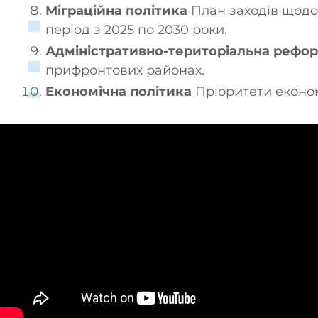
Міграційна політика
План заходів щодо
період з 2025 по 2030 роки.
Адміністративно-територіальна рефо
прифронтових районах.
Економічна політика
Пріоритети економ