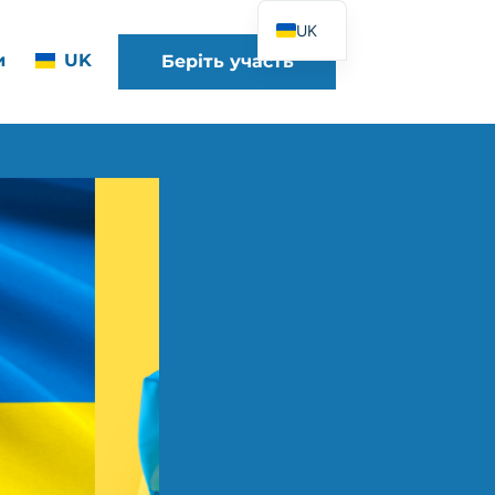
UK
и
UK
Беріть участь
FR
EN
DE
ES
IT
PT
PL