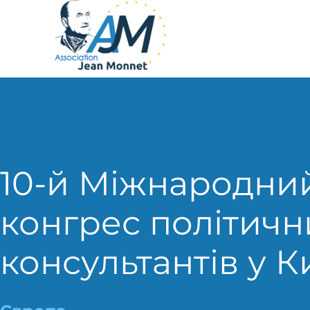
10-й Міжнародни
конгрес політичн
консультантів у К