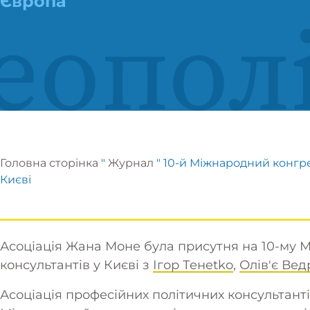
Європа
еопол
Головна сторінка
"
Журнал
"
10-й Міжнародний конгре
Києві
Асоціація Жана Моне була присутня на 10-му 
консультантів у Києві з
Ігор Тен
etko
,
Олів'є Вед
Асоціація професійних політичних консультанті