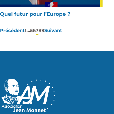
Quel futur pour l’Europe ?
Pagination
Précédent
1
…
5
6
7
8
9
Suivant
des
publications