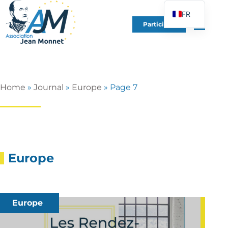
FR
Participer
EN
DE
ES
IT
Home
»
Journal
»
Europe
»
Page 7
PT
PL
UK
Europe
Europe