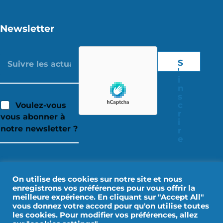
Newsletter
S
'
i
n
s
c
Voulez-vous
r
vous abonner à
i
notre newsletter ?
r
e
On utilise des cookies sur notre site et nous
enregistrons vos préférences pour vous offrir la
meilleure expérience. En cliquant sur "Accept All"
vous donnez votre accord pour qu'on utilise toutes
les cookies. Pour modifier vos préférences, allez