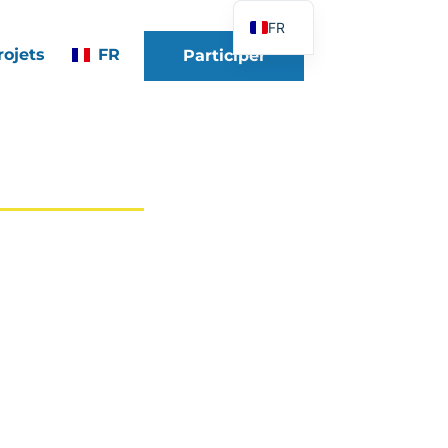
FR
rojets
FR
Participer
EN
DE
ES
IT
PT
PL
UK