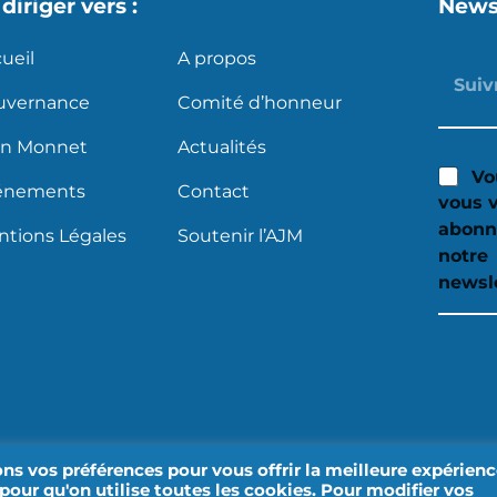
diriger vers :
News
ueil
A propos
uvernance
Comité d’honneur
an Monnet
Actualités
Vo
énements
Contact
vous 
abonn
tions Légales
Soutenir l’AJM
notre
newsle
ons vos préférences pour vous offrir la meilleure expérienc
pour qu'on utilise toutes les cookies. Pour modifier vos