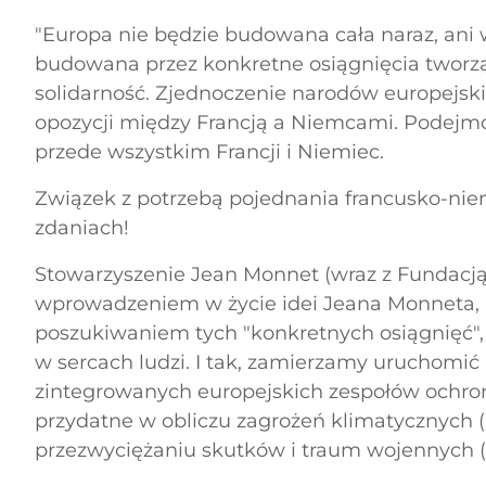
"Europa nie będzie budowana cała naraz, ani w
budowana przez konkretne osiągnięcia tworz
solidarność. Zjednoczenie narodów europejsk
opozycji między Francją a Niemcami. Podejm
przede wszystkim Francji i Niemiec.
Związek z potrzebą pojednania francusko-niem
zdaniach!
Stowarzyszenie Jean Monnet (wraz z Fundacją 
wprowadzeniem w życie idei Jeana Monneta, 
poszukiwaniem tych "konkretnych osiągnięć"
w sercach ludzi. I tak, zamierzamy uruchomić
zintegrowanych europejskich zespołów ochron
przydatne w obliczu zagrożeń klimatycznych (p
przezwyciężaniu skutków i traum wojennych (uc