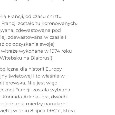
rią Francji, od czasu chrztu
w Francji zostało tu koronowanych.
dowana, zdewastowana pod
iej, zdewastowana w czasie I
aż do odzyskania swojej
 3 witraże wykonane w 1974 roku
Witebsku na Białorusi)
oliczna dla historii Europy,
jny światowej i to właśnie w
itlerowska. Nie jest więc
cznej Francji, została wybrana
iec Konrada Adenauera, dwóch
 pojednania między narodami
tej w dniu 8 lipca 1962 r., którą