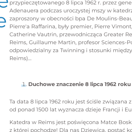
e
przypieczętowanego 8 lipca 1962 r. przez gene
Adenauera podczas uroczystej mszy w katedrz
e
zaproszony w obecności bpa De Moulins-Beauf
Pierre'a Raffarina, były premier, Pierre Vimont
Catherine Vautrin, przewodnicząca Greater Re
Reims, Guillaume Martin, profesor Sciences-Po
odpowiedzialny za Twinning i stosunki międz
Reims)...
Duchowe znaczenie 8 lipca 1962 roku
Ta data 8 lipca 1962 roku jest ściśle związana 
od ponad 1500 lat wyznacza dzieje Francji i Eu
Katedra w Reims jest poświęcona Matce Boski
z której pochodzę! Dla nas Dziewica, postać k