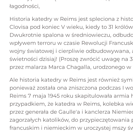
łagodności,
Historia katedry w Reims jest spleciona z histo
Clovisa pod koniec V wieku, kiedy to 31 króló
Dwukrotnie spalona w średniowieczu, odbu
wpływem terroru w czasie Rewolucji Francusk
wojny światowej i cierpliwie odbudowywana, 
świetności dzisiaj! (Proszę zwrócić uwagę na
przez malarza Marca Chagalla, urodzonego w 
Ale historia katedry w Reims jest również symb
ponieważ została ona zniszczona podczas I wo
Reims 7 maja 1945 roku skapitulowała armia h
przypadkiem, że katedra w Reims, kolebka wie
przez generała de Gaulle'a i kanclerza Niem
zagorzałych katolików, do przypieczętowania
francuskim i niemieckim w uroczystej mszy świę