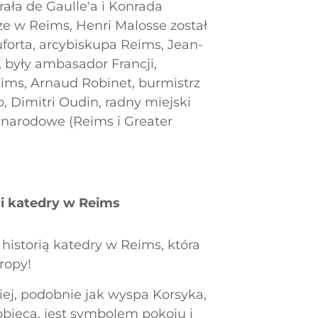
rała de Gaulle'a i Konrada
e w Reims, Henri Malosse został
orta, arcybiskupa Reims, Jean-
, były ambasador Francji,
ims, Arnaud Robinet, burmistrz
, Dimitri Oudin, radny miejski
ynarodowe (Reims i Greater
 i katedry w Reims
z historią katedry w Reims, która
ropy!
ej, podobnie jak wyspa Korsyka,
obieca, jest symbolem pokoju i