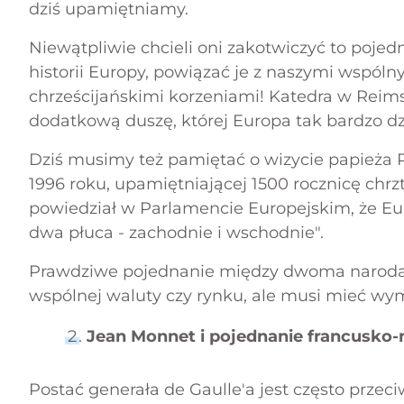
dziś upamiętniamy.
Niewątpliwie chcieli oni zakotwiczyć to pojedna
historii Europy, powiązać je z naszymi wspóln
chrześcijańskimi korzeniami! Katedra w Rei
dodatkową duszę, której Europa tak bardzo dz
Dziś musimy też pamiętać o wizycie papieża P
1996 roku, upamiętniającej 1500 rocznicę chrzt
powiedział w Parlamencie Europejskim, że E
dwa płuca - zachodnie i wschodnie".
Prawdziwe pojednanie między dwoma narodam
wspólnej waluty czy rynku, ale musi mieć w
Jean Monnet i pojednanie francusko-
Postać generała de Gaulle'a jest często przec