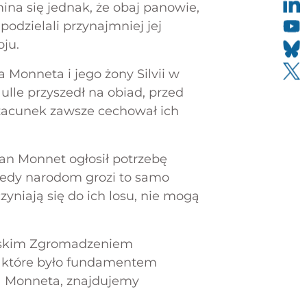
mina się jednak, że obaj panowie,
 podzielali przynajmniej jej
oju.
Monneta i jego żony Silvii w
ulle przyszedł na obiad, przed
zacunek zawsze cechował ich
an Monnet ogłosił potrzebę
Kiedy narodom grozi to samo
zyniają się do ich losu, nie mogą
cuskim Zgromadzeniem
 które było fundamentem
na Monneta, znajdujemy