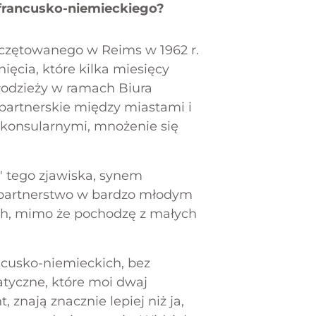
 francusko-niemieckiego?
eczętowanego w Reims w 1962 r.
ęcia, które kilka miesięcy
młodzieży w ramach Biura
partnerskie między miastami i
 konsularnymi, mnożenie się
 tego zjawiska, synem
 partnerstwo w bardzo młodym
ch, mimo że pochodzę z małych
ancusko-niemieckich, bez
atyczne, które moi dwaj
, znają znacznie lepiej niż ja,