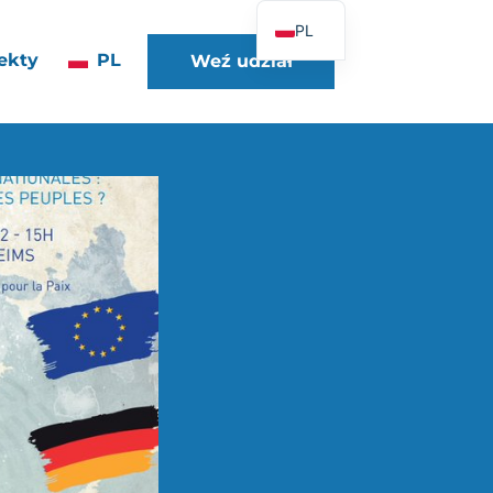
PL
ekty
PL
Weź udział
FR
EN
DE
ES
IT
PT
UK