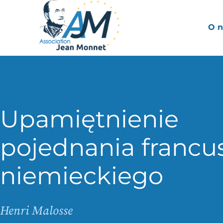
O n
Upamiętnienie
pojednania francu
niemieckiego
Henri Malosse