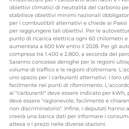
obiettivi climatici di neutralità del carbonio p
stabilisce obiettivi minimi nazionali obbligatori
per i combustibili alternativi e chiede ai Paesi 
per raggiungere tali obiettivi. Per le autovettu
punto di ricarica elettrica ogni 60 chilometri 
aumentata a 600 kW entro il 2028. Per gli aut
compresa tra 1.400 e 2.800, a seconda del perc
Saranno concesse deroghe per le regioni ultrap
volume di traffico e le regioni d'oltremare. L
di Zacharie Schaerlinger
uno spazio per i carburanti alternativi. I loro 
facilmente nei punti di rifornimento. L'accordo
Notizie e
ai "carburanti" deve essere indicato per kWh, 
deve essere "ragionevole, facilmente e chiar
non discriminatorio". Infine, i deputati hanno
creerà una banca dati per informare i consumato
attesa o i prezzi nelle diverse stazioni.