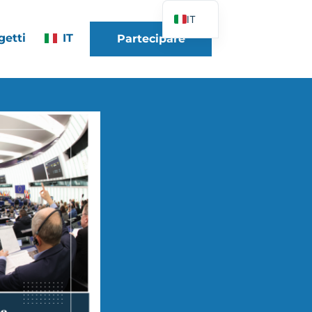
IT
getti
IT
Partecipare
FR
EN
DE
ES
PT
PL
UK