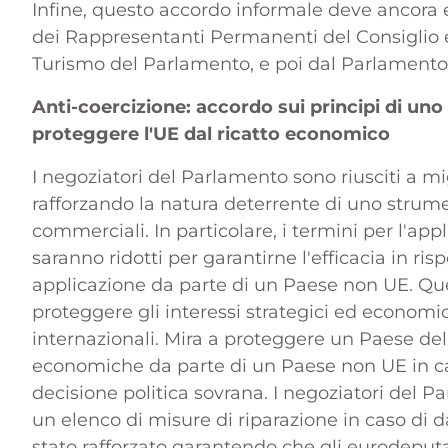
Infine, questo accordo informale deve ancora
dei Rappresentanti Permanenti del Consiglio 
Turismo del Parlamento, e poi dal Parlamento 
Anti-coercizione: accordo sui principi di u
proteggere l'UE dal ricatto economico
I negoziatori del Parlamento sono riusciti a m
rafforzando la natura deterrente di uno strument
commerciali. In particolare, i termini per l'ap
saranno ridotti per garantirne l'efficacia in ris
applicazione da parte di un Paese non UE. Qu
proteggere gli interessi strategici ed economic
internazionali. Mira a proteggere un Paese dell'
economiche da parte di un Paese non UE in c
decisione politica sovrana. I negoziatori del P
un elenco di misure di riparazione in caso di d
stato rafforzato garantendo che gli eurodeputa