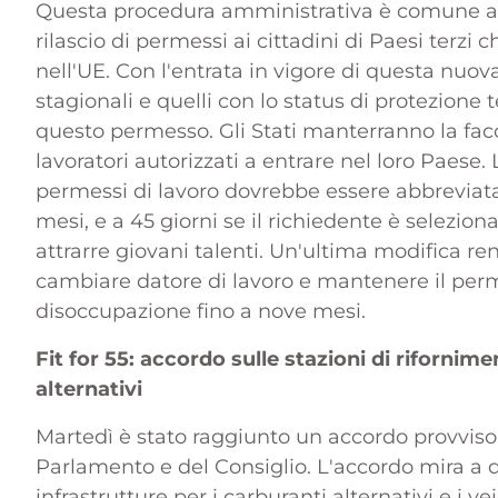
Questa procedura amministrativa è comune a tu
rilascio di permessi ai cittadini di Paesi terzi
nell'UE. Con l'entrata in vigore di questa nuov
stagionali e quelli con lo status di protezion
questo permesso. Gli Stati manterranno la fac
lavoratori autorizzati a entrare nel loro Paese. 
permessi di lavoro dovrebbe essere abbreviata 
mesi, e a 45 giorni se il richiedente è selezio
attrarre giovani talenti. Un'ultima modifica rend
cambiare datore di lavoro e mantenere il per
disoccupazione fino a nove mesi.
Fit for 55: accordo sulle stazioni di rifornime
alternativi
Martedì è stato raggiunto un accordo provvisori
Parlamento e del Consiglio. L'accordo mira a 
infrastrutture per i carburanti alternativi e i vei