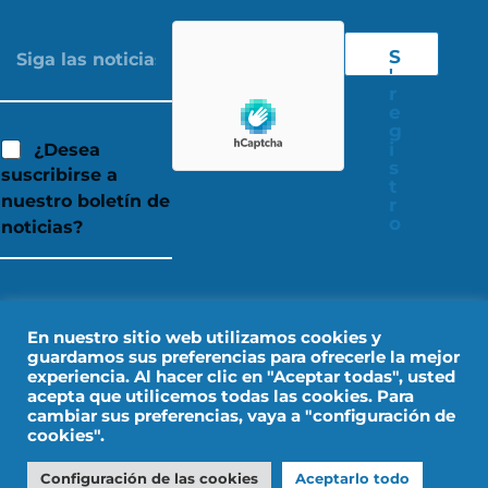
S
'
r
e
g
i
¿Desea
s
suscribirse a
t
nuestro boletín de
r
o
noticias?
En nuestro sitio web utilizamos cookies y
guardamos sus preferencias para ofrecerle la mejor
experiencia. Al hacer clic en "Aceptar todas", usted
acepta que utilicemos todas las cookies. Para
cambiar sus preferencias, vaya a "configuración de
cookies".
Aviso legal
Datos personales
Configuración de las cookies
Aceptarlo todo