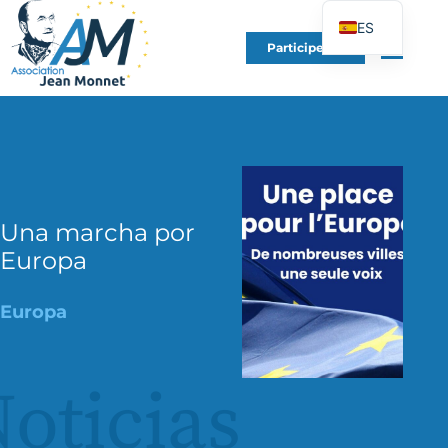
ES
Participe en
FR
EN
DE
IT
PT
PL
Una marcha por
Europa
UK
Europa
oticias