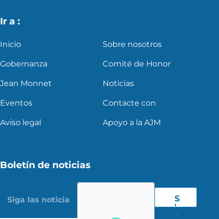
Ir a :
Inicio
Sobre nosotros
Gobernanza
Comité de Honor
Jean Monnet
Noticias
Eventos
Contacte con
Aviso legal
Apoyo a la AJM
Boletín de noticias
S
'
r