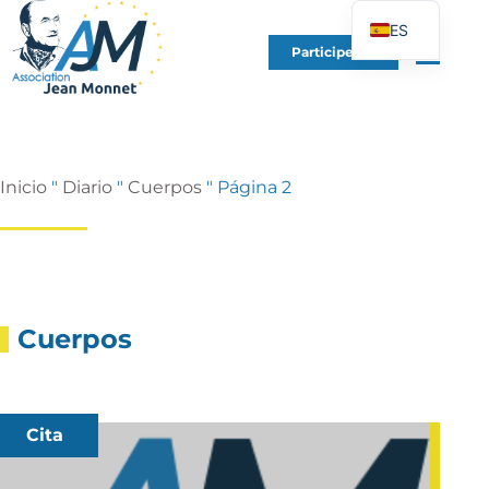
ES
Participe en
FR
EN
DE
IT
Inicio
"
Diario
"
Cuerpos
"
Página 2
PT
PL
UK
Cuerpos
Cita