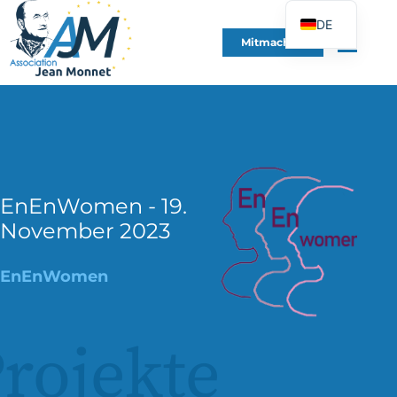
DE
Mitmachen
FR
EN
ES
IT
PT
PL
EnEnWomen - 19.
November 2023
UK
EnEnWomen
rojekte