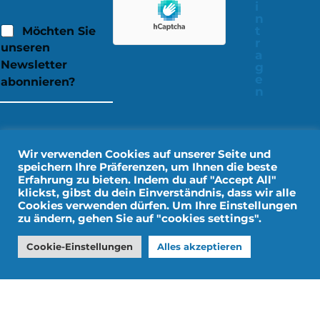
i
n
t
Möchten Sie
r
unseren
a
Newsletter
g
e
abonnieren?
n
Wir verwenden Cookies auf unserer Seite und
speichern Ihre Präferenzen, um Ihnen die beste
Erfahrung zu bieten. Indem du auf "Accept All"
klickst, gibst du dein Einverständnis, dass wir alle
Cookies verwenden dürfen. Um Ihre Einstellungen
zu ändern, gehen Sie auf "cookies settings".
Rechtliche Hinweise
Persönliche Daten
Cookie-Einstellungen
Alles akzeptieren
Gestaltung durch IMPALA