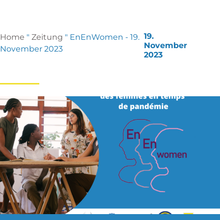
19.
Home
"
Zeitung
"
EnEnWomen - 19.
November
November 2023
2023