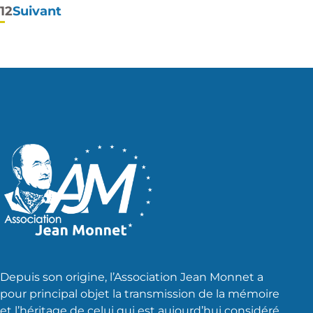
Pagination
1
2
Suivant
des
publications
Depuis son origine, l’Association Jean Monnet a
pour principal objet la transmission de la mémoire
et l’héritage de celui qui est aujourd’hui considéré