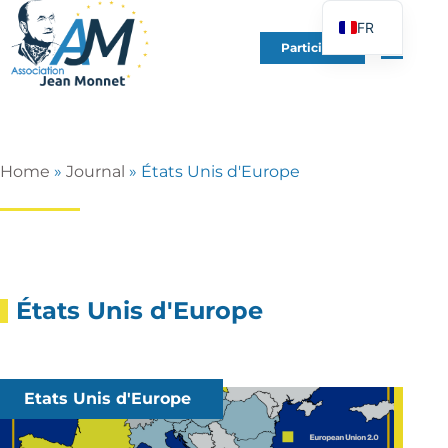
FR
Participer
EN
DE
ES
IT
Home
»
Journal
»
États Unis d'Europe
PT
PL
UK
États Unis d'Europe
Etats Unis d'Europe