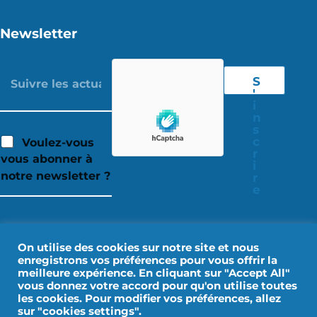
Newsletter
S
'
i
n
s
c
Voulez-vous
r
vous abonner à
i
notre newsletter ?
r
e
On utilise des cookies sur notre site et nous
enregistrons vos préférences pour vous offrir la
meilleure expérience. En cliquant sur "Accept All"
vous donnez votre accord pour qu'on utilise toutes
les cookies. Pour modifier vos préférences, allez
sur "cookies settings".