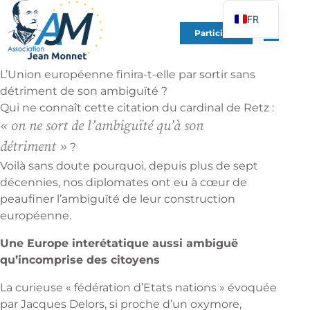
FR
Participer
EN
DE
L’Union européenne finira-t-elle par sortir sans
ES
détriment de son ambiguïté ?
Qui ne connaît cette citation du cardinal de Retz :
IT
« on ne sort de l’ambiguïté qu’à son
PT
détriment »
?
PL
Voilà sans doute pourquoi, depuis plus de sept
UK
décennies, nos diplomates ont eu à cœur de
peaufiner l’ambiguïté de leur construction
européenne.
Une Europe interétatique aussi ambiguë
qu’incomprise des citoyens
La curieuse « fédération d’Etats nations » évoquée
par Jacques Delors, si proche d’un oxymore,